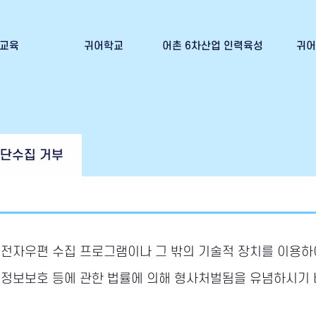
교육
귀어학교
어촌 6차산업 인력육성
귀어
신청
귀어학교 교육안내
어촌6차산업 인력육성이란?
귀어인의
 발급
귀어학교 교육신청
어선임차신청(귀어희망인)
귀어학교 교육 수료증 발급
어선임대신청(어선주)
무단수집 거부
 전자우편 수집 프로그램이나 그 밖의 기술적 장치를 이용하
 정보보호 등에 관한 법률에 의해 형사처벌됨을 유념하시기 