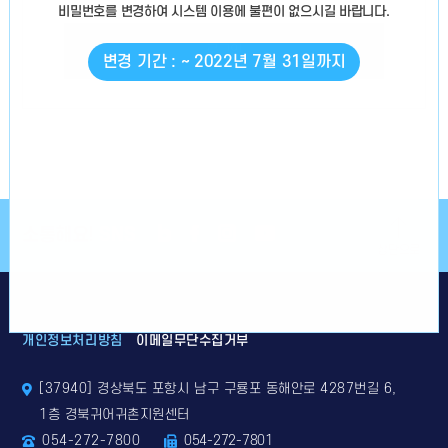
비밀번호를 변경
하여 시스템 이용에 불편이 없으시길 바랍니다.
로그인
변경 기간 : ~ 2022년 7월 31일까지
소통해요!
SNS
상단으로
개인정보처리방침
이메일무단수집거부
[37940] 경상북도 포항시 남구 구룡포 동해안로 4287번길 6,
1층 경북귀어귀촌지원센터
054-272-7800
054-272-7801